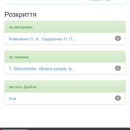
Розкриття
за авторами
Коваленко О. А., Сидоренко О. П....
1
за темами
T. Shevchenko. Ukraine people, ly...
1
містить файли
true
1