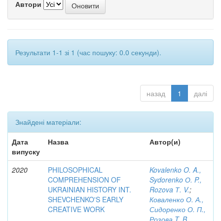
Автори
Результати 1-1 зі 1 (час пошуку: 0.0 секунди).
назад
1
далі
Знайдені матеріали:
Дата
Назва
Автор(и)
випуску
2020
PHILOSOPHICAL
Kovalenko O. A.,
COMPREHENSION OF
Sydorenko О. P.,
UKRAINIAN HISTORY INT.
Rozova Т. V.
;
SHEVCHENKO'S EARLY
Коваленко О. А.,
CREATIVE WORK
Сидоренко О. П.,
Розова T. B.