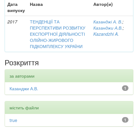
Дата
Назва
Автор(и)
випуску
2017
ТЕНДЕНЦІЇ ТА
Казанджі А. В.
;
ПЕРСПЕКТИВИ РОЗВИТКУ
Казанджи А.В.
;
ЕКСПОРТНОЇ ДІЯЛЬНОСТІ
Kazandzhi A.
ОЛІЙНО-ЖИРОВОГО
ПІДКОМПЛЕКСУ УКРАЇНИ
Розкриття
за авторами
Казанджи А.В.
1
містить файли
true
1