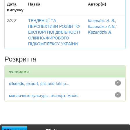
Дата
Назва
Автор(и)
випуску
2017
ТЕНДЕНЦІЇ ТА
Казанджі А. В.
;
ПЕРСПЕКТИВИ РОЗВИТКУ
Казанджи А.В.
;
ЕКСПОРТНОЇ ДІЯЛЬНОСТІ
Kazandzhi A.
ОЛІЙНО-ЖИРОВОГО
ПІДКОМПЛЕКСУ УКРАЇНИ
Розкриття
за темами
oilseeds, export, oils and fats p...
1
масличные культуры, экспорт, масл...
1