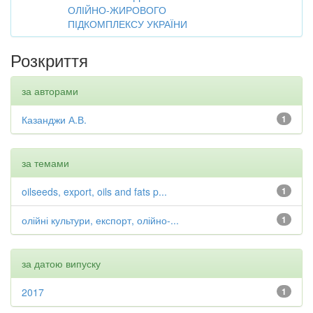
ОЛІЙНО-ЖИРОВОГО
ПІДКОМПЛЕКСУ УКРАЇНИ
Розкриття
за авторами
Казанджи А.В.
1
за темами
oilseeds, export, oils and fats p...
1
олійні культури, експорт, олійно-...
1
за датою випуску
2017
1