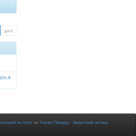
далі
zhi A.
огічний інститут
та
Х’юлет Пакард
-
Зворотний зв’язок