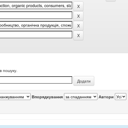
в пошуку.
Впорядкування
Автори