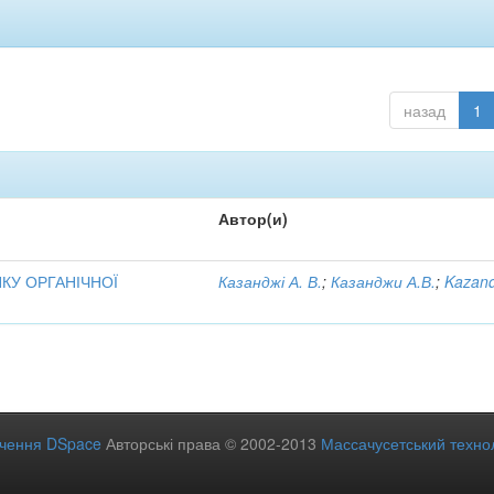
назад
1
Автор(и)
НКУ ОРГАНІЧНОЇ
Казанджі А. В.
;
Казанджи А.В.
;
Kazand
ечення DSpace
Авторські права © 2002-2013
Массачусетський технол