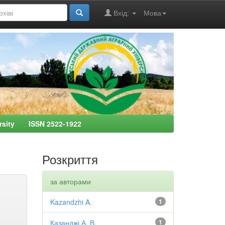
Вхід:
Мова
ersity ISSN 2522-1922
Розкриття
за авторами
Kazandzhi A.
1
Казанджі А. В.
1