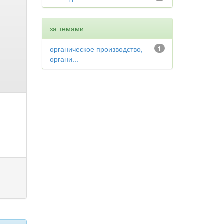
за темами
органическое производство,
1
органи...