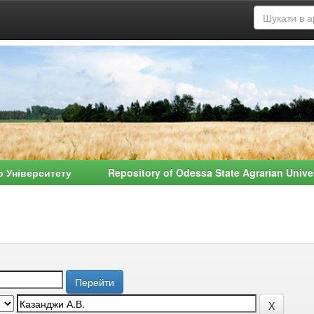
о Університету Repository of Odessa State Agrarian Univ