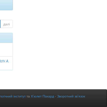
далі
zhi A.
огічний інститут
та
Х’юлет Пакард
-
Зворотний зв’язок