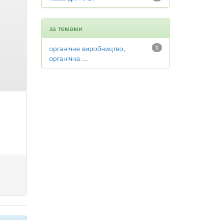
за темами
органічне виробництво,
1
органічна ...