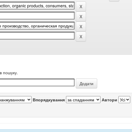
в пошуку.
Впорядкування
Автори