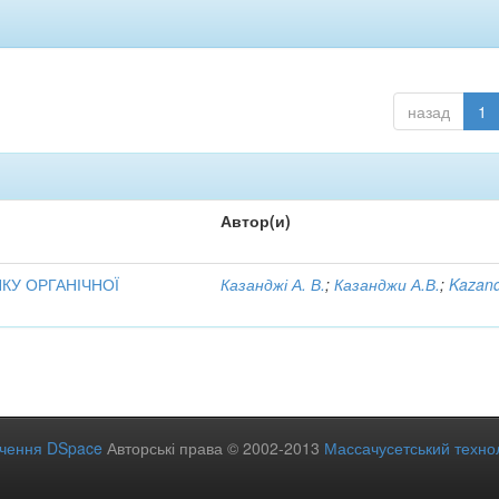
назад
1
Автор(и)
НКУ ОРГАНІЧНОЇ
Казанджі А. В.
;
Казанджи А.В.
;
Kazand
ечення DSpace
Авторські права © 2002-2013
Массачусетський технол