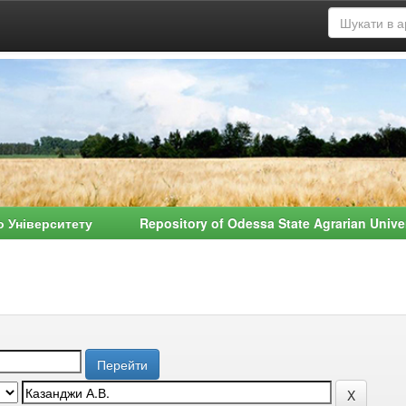
о Університету Repository of Odessa State Agrarian Univ