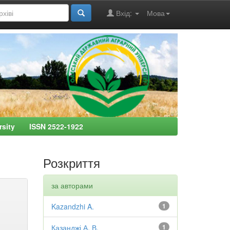
Вхід:
Мова
ersity ISSN 2522-1922
Розкриття
за авторами
Kazandzhi A.
1
Казанджі А. В.
1