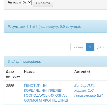
Автори
Результати 1-1 зі 1 (час пошуку: 0.0 секунди).
назад
1
далі
Знайдені матеріали:
Дата
Назва
Автор(и)
випуску
2006
ГЕНОТИПІЧНІ
Бондар Л.П.,
КОРЕЛЯЦІЙНІ ПЛЕЯДИ
Корлюк С.С.,
ГОСПОДАРСЬКИХ ОЗНАК
Герасименко В.П.
ОЗИМОЇ М'ЯКОЇ ПШЕНИЦІ