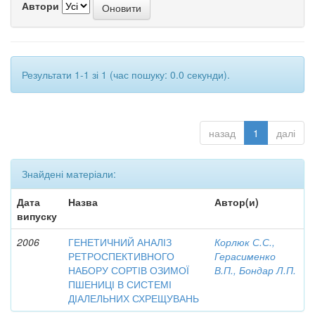
Автори
Результати 1-1 зі 1 (час пошуку: 0.0 секунди).
назад
1
далі
Знайдені матеріали:
Дата
Назва
Автор(и)
випуску
2006
ГЕНЕТИЧНИЙ АНАЛІЗ
Корлюк С.С.,
РЕТРОСПЕКТИВНОГО
Герасименко
НАБОРУ СОРТІВ ОЗИМОЇ
В.П., Бондар Л.П.
ПШЕНИЦІ В СИСТЕМІ
ДІАЛЕЛЬНИХ СХРЕЩУВАНЬ