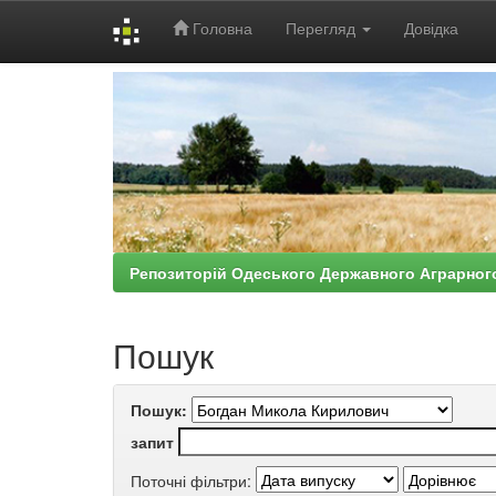
Головна
Перегляд
Довідка
Skip
navigation
Репозиторій Одеського Державного Аграрног
Пошук
Пошук:
запит
Поточні фільтри: