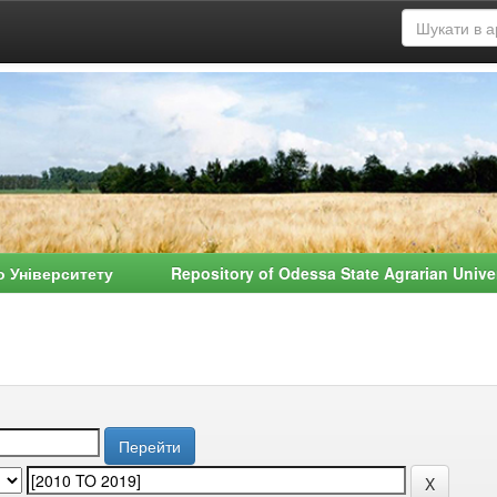
о Університету Repository of Odessa State Agrarian Univ