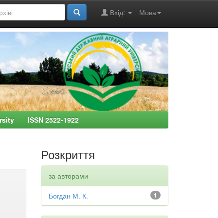
Вхід:
Мова
ersity ISSN 2522-1922
Розкриття
за авторами
Богдан М. К.
1