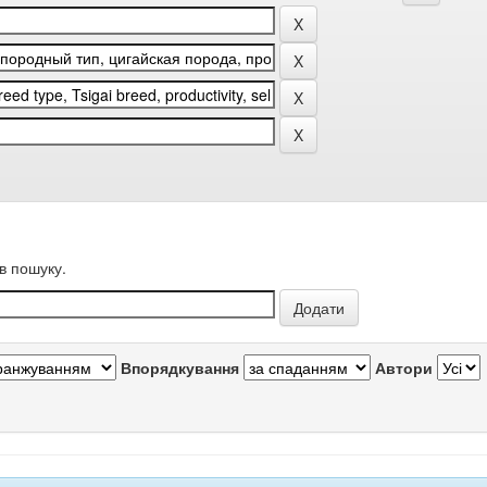
в пошуку.
Впорядкування
Автори