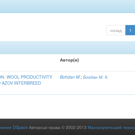
назад
1
Автор(и)
ON- WOOL PRODUCTIVITY
Bohdan M.
;
Богдан М. К.
D AZOV INTERBREED
ечення DSpace
Авторські права © 2002-2013
Массачусетський технол