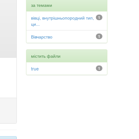
за темами
вівці, внутрішньопородний тип,
1
ци...
Вівчарство
1
містить файли
true
1