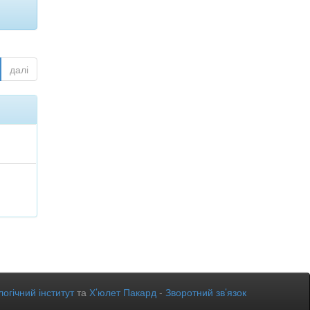
далі
огічний інститут
та
Х’юлет Пакард
-
Зворотний зв’язок