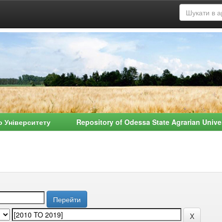
о Університету Repository of Odessa State Agrarian Univ