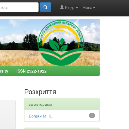
Вхід:
Мова
ersity ISSN 2522-1922
Розкриття
за авторами
Богдан М. К.
1