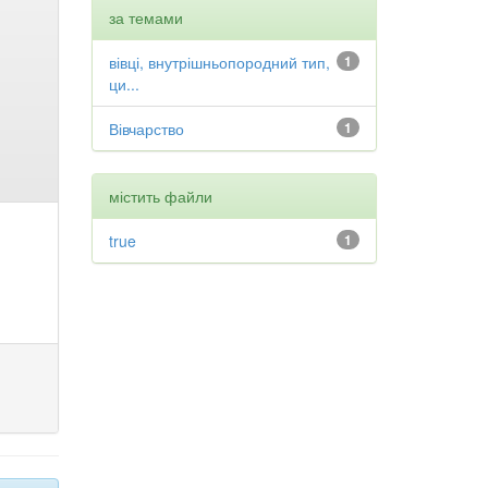
за темами
вівці, внутрішньопородний тип,
1
ци...
Вівчарство
1
містить файли
true
1