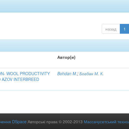
назад
1
Автор(и)
ON- WOOL PRODUCTIVITY
Bohdan M.
;
Богдан М. К.
D AZOV INTERBREED
ечення DSpace
Авторські права © 2002-2013
Массачусетський технол