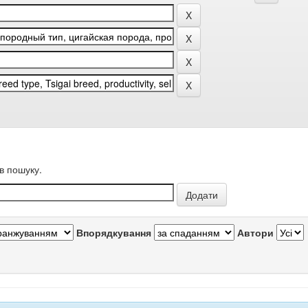
в пошуку.
Впорядкування
Автори