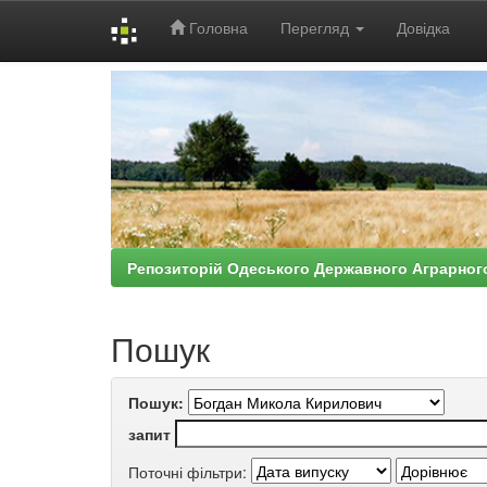
Головна
Перегляд
Довідка
Skip
navigation
Репозиторій Одеського Державного Аграрног
Пошук
Пошук:
запит
Поточні фільтри: