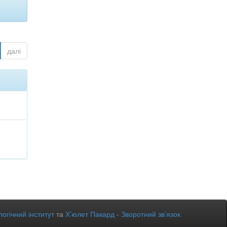
далі
огічний інститут
та
Х’юлет Пакард
-
Зворотний зв’язок