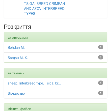
TSIGAI BREED CRIMEAN
AND AZOV INTERBREED
TYPES
Розкриття
за авторами
Bohdan M.
1
Богдан М. К.
1
за темами
sheep, interbreed type, Tsigai br...
1
Вівчарство
1
містить файли