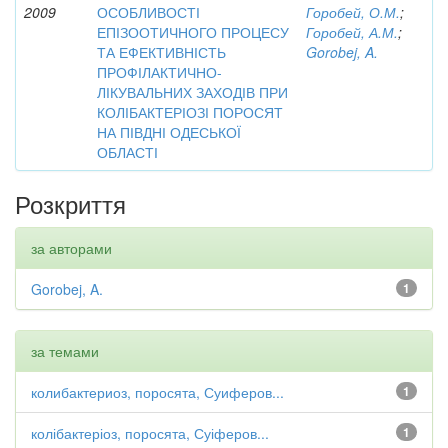
2009
ОСОБЛИВОСТІ
Горобей, О.М.
;
ЕПІЗООТИЧНОГО ПРОЦЕСУ
Горобей, А.М.
;
ТА ЕФЕКТИВНІСТЬ
Gorobej, A.
ПРОФІЛАКТИЧНО-
ЛІКУВАЛЬНИХ ЗАХОДІВ ПРИ
КОЛІБАКТЕРІОЗІ ПОРОСЯТ
НА ПІВДНІ ОДЕСЬКОЇ
ОБЛАСТІ
Розкриття
за авторами
Gorobej, A.
1
за темами
колибактериоз, поросята, Суиферов...
1
колібактеріоз, поросята, Суіферов...
1