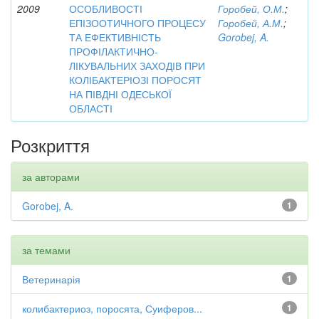
2009
ОСОБЛИВОСТІ
Горобей, О.М.
;
ЕПІЗООТИЧНОГО ПРОЦЕСУ
Горобей, А.М.
;
ТА ЕФЕКТИВНІСТЬ
Gorobej, A.
ПРОФІЛАКТИЧНО-
ЛІКУВАЛЬНИХ ЗАХОДІВ ПРИ
КОЛІБАКТЕРІОЗІ ПОРОСЯТ
НА ПІВДНІ ОДЕСЬКОЇ
ОБЛАСТІ
Розкриття
за авторами
Gorobej, A.
1
за темами
Ветеринарія
1
колибактериоз, поросята, Суиферов...
1