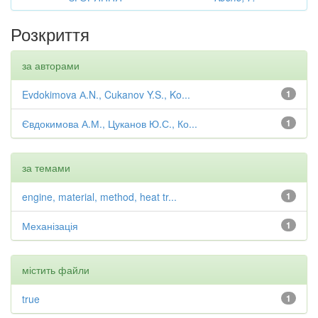
Розкриття
за авторами
Evdokimova А.N., Cukanov Y.S., Ko...
1
Євдокимова А.М., Цуканов Ю.С., Ко...
1
за темами
engine, material, method, heat tr...
1
Механізація
1
містить файли
true
1