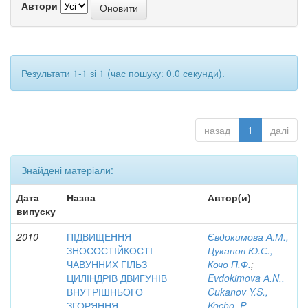
Автори
Результати 1-1 зі 1 (час пошуку: 0.0 секунди).
назад
1
далі
Знайдені матеріали:
Дата
Назва
Автор(и)
випуску
2010
ПІДВИЩЕННЯ
Євдокимова А.М.,
ЗНОСОСТІЙКОСТІ
Цуканов Ю.С.,
ЧАВУННИХ ГІЛЬЗ
Кочо П.Ф.
;
ЦИЛІНДРІВ ДВИГУНІВ
Evdokimova А.N.,
ВНУТРІШНЬОГО
Cukanov Y.S.,
ЗГОРЯННЯ
Kocho, P.