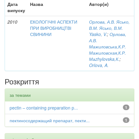
Дата
Назва
Автор(и)
випуску
2010
ЕКОЛОГІЧНІ АСПЕКТИ
Орлова, А.В. Ясько,
ПРИ ВИРОБНИЦТВІ
В.М. Ясько, В.М.
СВИНИНИ
Yasko, V.
;
Орлова,
А.В.
Мажиловська,К.Р.
Мажиловская,К.Р.
Маzhylovska,К.
;
Orlova, A.
Розкриття
за темами
pectin – containing preparation p...
1
пектиносодержащий препарат, пекти...
1