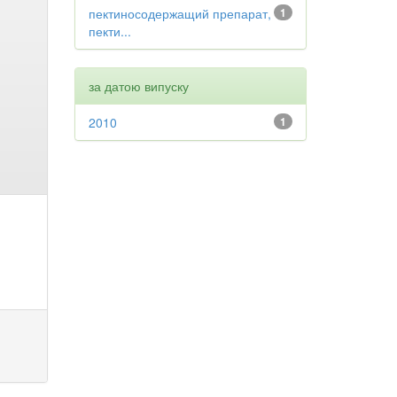
пектиносодержащий препарат,
1
пекти...
за датою випуску
2010
1