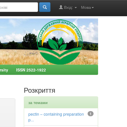
Вхід:
Мова
ersity ISSN 2522-1922
Розкриття
за темами
pectin – containing preparation
1
p...