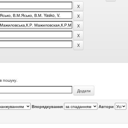
в пошуку.
Впорядкування
Автори