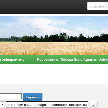
о Університету Repository of Odessa State Agrarian Univ