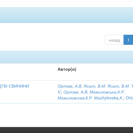
назад
1
Автор(и)
ЦТВІ СВИНИНИ
Орлова, А.В. Ясько, В.М. Ясько, В.М. 
V.
;
Орлова, А.В. Мажиловська,К.Р.
Мажиловская,К.Р. Маzhylovska,К.
;
Orl