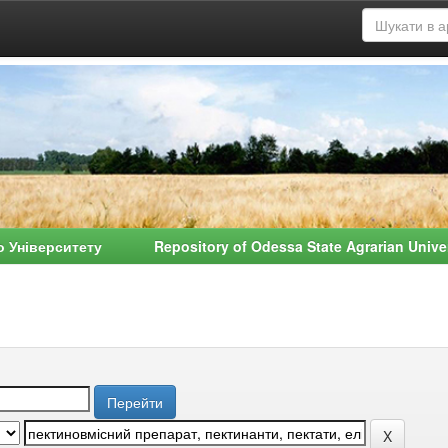
о Університету Repository of Odessa State Agrarian Univ