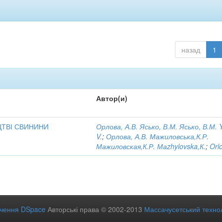
назад
1
Автор(и)
ЦТВІ СВИНИНИ
Орлова, А.В. Ясько, В.М. Ясько, В.М. 
V.
;
Орлова, А.В. Мажиловська,К.Р.
Мажиловская,К.Р. Маzhylovska,К.
;
Orl
ечення DSpace
Авторські права © 2002-2013
Массачусетський технол