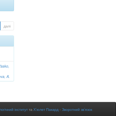
далі
Yasko,
ova, A.
огічний інститут
та
Х’юлет Пакард
-
Зворотний зв’язок