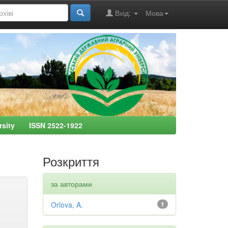
Вхід:
Мова
ersity ISSN 2522-1922
Розкриття
за авторами
Orlova, A.
1