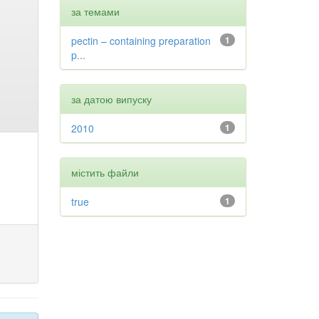
за темами
pectin – containing preparation
1
p...
за датою випуску
2010
1
містить файли
true
1