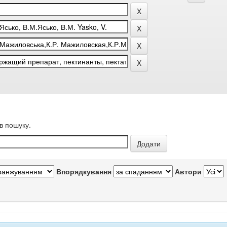
в пошуку.
Впорядкування
Автори