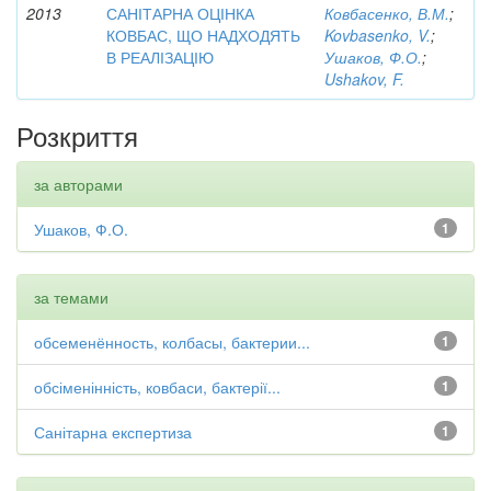
2013
САНІТАРНА ОЦІНКА
Ковбасенко, В.М.
;
КОВБАС, ЩО НАДХОДЯТЬ
Kovbasenko, V.
;
В РЕАЛІЗАЦІЮ
Ушаков, Ф.О.
;
Ushakov, F.
Розкриття
за авторами
Ушаков, Ф.О.
1
за темами
обсеменённость, колбасы, бактерии...
1
обсіменінність, ковбаси, бактерії...
1
Санітарна експертиза
1