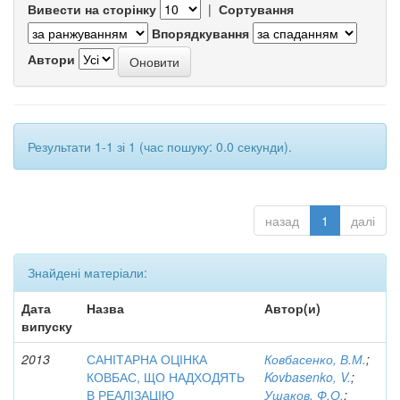
Вивести на сторінку
|
Сортування
Впорядкування
Автори
Результати 1-1 зі 1 (час пошуку: 0.0 секунди).
назад
1
далі
Знайдені матеріали:
Дата
Назва
Автор(и)
випуску
2013
САНІТАРНА ОЦІНКА
Ковбасенко, В.М.
;
КОВБАС, ЩО НАДХОДЯТЬ
Kovbasenko, V.
;
В РЕАЛІЗАЦІЮ
Ушаков, Ф.О.
;