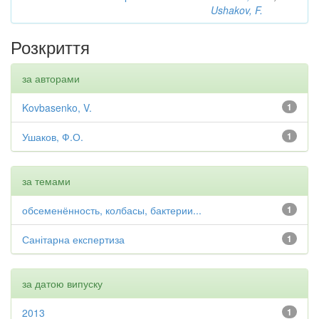
Ushakov, F.
Розкриття
за авторами
Kovbasenko, V.
1
Ушаков, Ф.О.
1
за темами
обсеменённость, колбасы, бактерии...
1
Санітарна експертиза
1
за датою випуску
2013
1