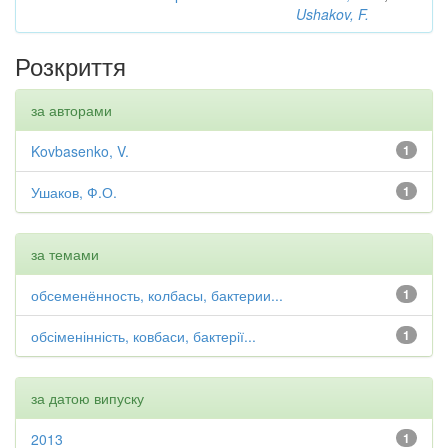
Ushakov, F.
Розкриття
за авторами
Kovbasenko, V.
1
Ушаков, Ф.О.
1
за темами
обсеменённость, колбасы, бактерии...
1
обсіменінність, ковбаси, бактерії...
1
за датою випуску
2013
1