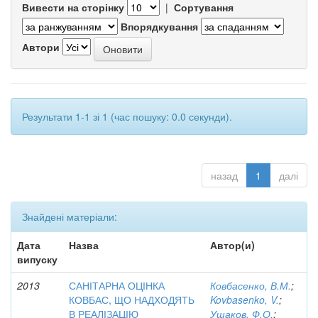
Вивести на сторінку
|
Сортування
Впорядкування
Автори
Результати 1-1 зі 1 (час пошуку: 0.0 секунди).
назад
1
далі
Знайдені матеріали:
Дата
Назва
Автор(и)
випуску
2013
САНІТАРНА ОЦІНКА
Ковбасенко, В.М.
;
КОВБАС, ЩО НАДХОДЯТЬ
Kovbasenko, V.
;
В РЕАЛІЗАЦІЮ
Ушаков, Ф.О.
;