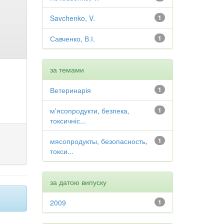
Savchenko, V.
1
Савченко, В.І.
1
за темами
Ветеринарія
1
м'ясопродукти, безпека,
1
токсичніс...
мясопродукты, безопасность,
1
токси...
за датою випуску
2009
1