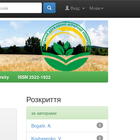
Вхід:
Мова
ersity ISSN 2522-1922
Розкриття
за авторами
Bogatir, A.
1
Kovbasenko, V.
1