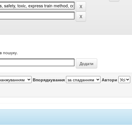
в пошуку.
Впорядкування
Автори