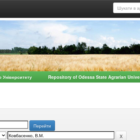
о Університету Repository of Odessa State Agrarian Univ