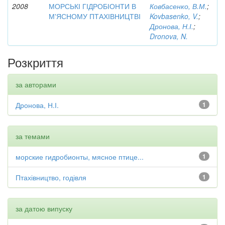
2008
МОРСЬКІ ГІДРОБІОНТИ В
Ковбасенко, В.М.
;
М'ЯСНОМУ ПТАХІВНИЦТВІ
Kovbasenko, V.
;
Дронова, Н.І.
;
Dronova, N.
Розкриття
за авторами
Дронова, Н.І.
1
за темами
морские гидробионты, мясное птице...
1
Птахівництво, годівля
1
за датою випуску