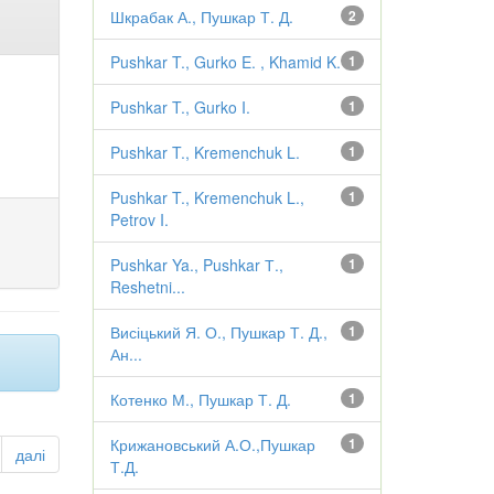
Шкрабак А., Пушкар Т. Д.
2
Pushkar T., Gurko E. , Khamid K.
1
Pushkar T., Gurko I.
1
Pushkar T., Kremenchuk L.
1
Pushkar T., Kremenchuk L.,
1
Petrov I.
Pushkar Ya., Pushkar Т.,
1
Reshetni...
Висіцький Я. О., Пушкар Т. Д.,
1
Ан...
Котенко М., Пушкар Т. Д.
1
Крижановський А.О.,Пушкар
1
далі
Т.Д.