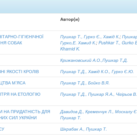
Автор(и)
ТАРНО-ГІГІЄНІЧНОЇ
Пушкар Т., Гурко Є., Хамід К.
;
Пушкар
ННЯ СОБАК
Гурко,Е. Хамид К.
;
Pushkar T., Gurko E
Khamid K.
Крижановський А.О.,Пушкар Т.Д.
НІ ЯКОСТІ КРОЛІВ
Пушкар Т.Д., Хамід К.О., Гурко Є.Ю.
ЦТВА М’ЯСА
Пушкар Т.Д., Бойко В.Я.
ІТРЯ НА ЕТОЛОГІЮ
Пушкар Т.Д., Пушкар Я.А., Чігірьов В
И НА ПРИДАТНІСТЬ ДЛЯ
Давидов Д., Кременчук Л., Москалу Є
ИХ СИЛ УКРАЇНИ
Пушкар Т.
СУ
Шкрабак А., Пушкар Т.