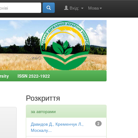
Вхід:
Мова
ersity ISSN 2522-1922
Розкриття
за авторами
Давидов Д., Кременчук Л.,
2
Москалу...