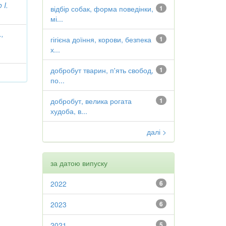
 I.
відбір собак, форма поведінки,
1
мі...
.,
гігієна доїння, корови, безпека
1
х...
добробут тварин, п'ять свобод,
1
по...
добробут, велика рогата
1
худоба, в...
далі >
за датою випуску
2022
6
2023
6
2021
5