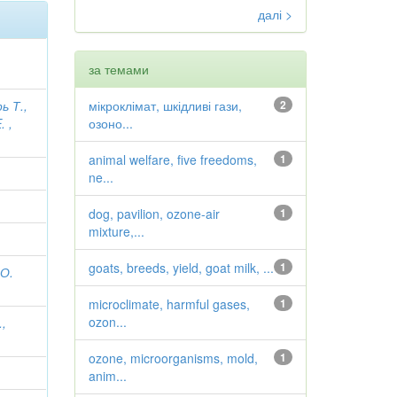
далі >
за темами
ь Т.,
мікроклімат, шкідливі гази,
2
. ,
озоно...
animal welfare, five freedoms,
1
ne...
dog, pavilion, ozone-air
1
mixture,...
goats, breeds, yield, goat milk, ...
1
.О.
microclimate, harmful gases,
1
ozon...
.,
ozone, microorganisms, mold,
1
anim...