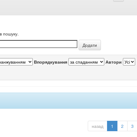
в пошуку.
Впорядкування
Автори
назад
1
2
3