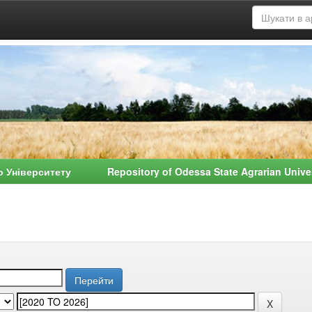
о Університету Repository of Odessa State Agrarian Univ