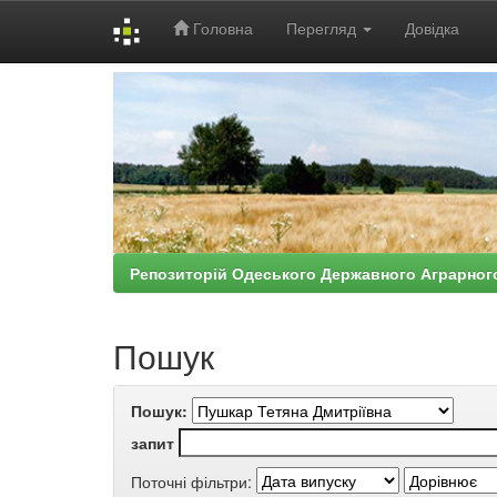
Головна
Перегляд
Довідка
Skip
navigation
Репозиторій Одеського Державного Аграрног
Пошук
Пошук:
запит
Поточні фільтри: