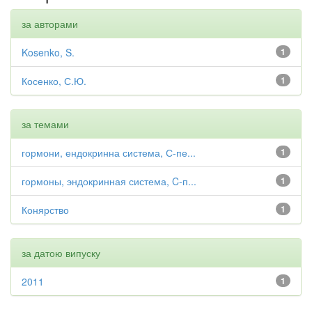
за авторами
Kosenko, S.
1
Косенко, С.Ю.
1
за темами
гормони, ендокринна система, С-пе...
1
гормоны, эндокринная система, C-п...
1
Конярство
1
за датою випуску
2011
1