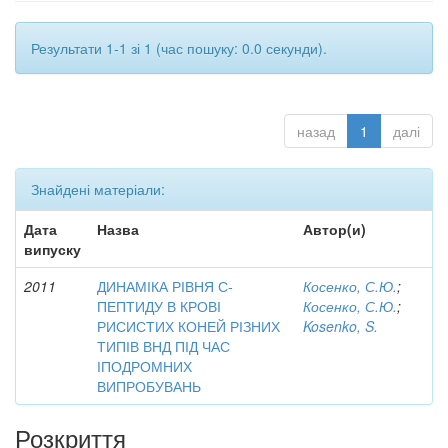
Результати 1-1 зі 1 (час пошуку: 0.0 секунди).
назад
1
далі
Знайдені матеріали:
Дата
Назва
Автор(и)
випуску
2011
ДИНАМІКА РІВНЯ С-
Косенко, С.Ю.
;
ПЕПТИДУ В КРОВІ
Косенко, С.Ю.
;
РИСИСТИХ КОНЕЙ РІЗНИХ
Kosenko, S.
ТИПІВ ВНД ПІД ЧАС
ІПОДРОМНИХ
ВИПРОБУВАНЬ
Розкриття