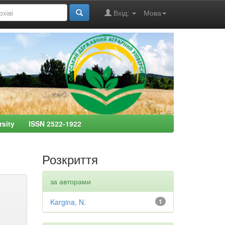
Вхід:
Мова
ersity ISSN 2522-1922
Розкриття
за авторами
Kargina, N.
1