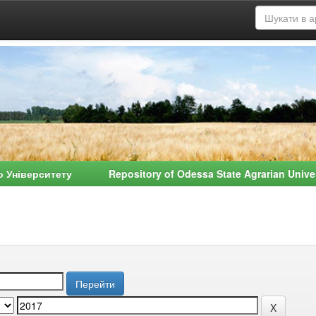
о Університету Repository of Odessa State Agrarian Univ