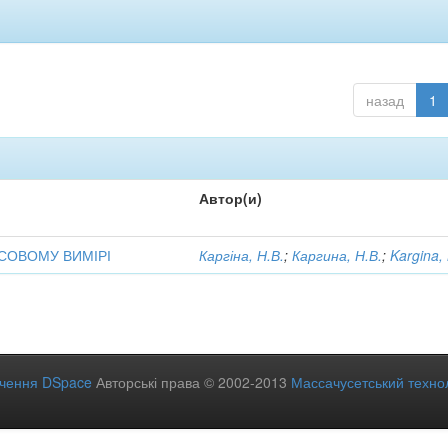
назад
1
Автор(и)
СОВОМУ ВИМІРІ
Каргіна, Н.В.
;
Каргина, Н.В.
;
Kargina,
ечення DSpace
Авторські права © 2002-2013
Массачусетський технол