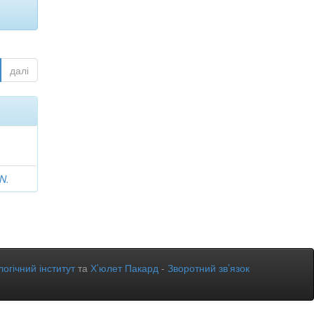
далі
 N.
огічний інститут
та
Х’юлет Пакард
-
Зворотний зв’язок