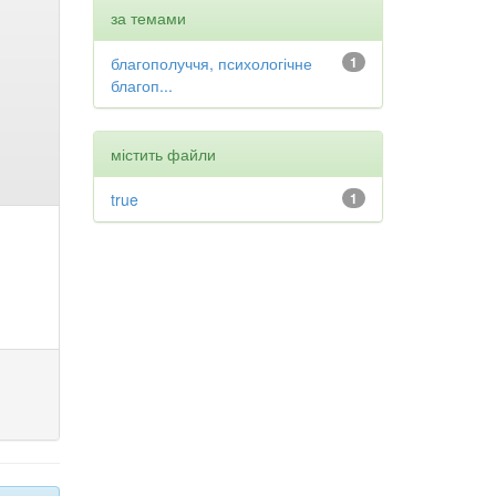
за темами
благополуччя, психологічне
1
благоп...
містить файли
true
1