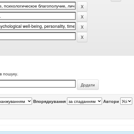
в пошуку.
Впорядкування
Автори