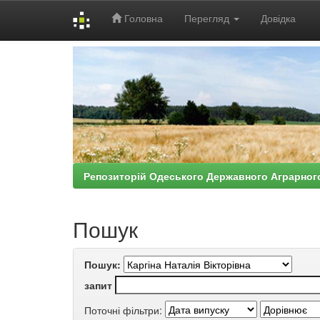
Головна
Перегляд
Довідка
Skip
navigation
Репозиторій Одеського Державного Аграрног
Пошук
Пошук:
запит
Поточні фільтри: