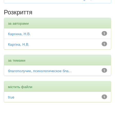
Розкриття
за авторами
Каргина, Н.В.
1
Каргіна, Н.В.
1
за темами
благополучие, психологическое бла...
1
містить файли
true
1