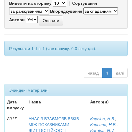
Вивести на сторінку
|
Сортування
Впорядкування
Автори
Результати 1-1 зі 1 (час пошуку: 0.0 секунди).
назад
1
далі
Знайдені матеріали:
Дата
Назва
Автор(и)
випуску
2017
АНАЛІЗ ВЗАЄМОЗВ'ЯЗКІВ
Каргіна, Н.В.
;
МІЖ ПОКАЗНИКАМИ
Каргина, Н.В.
;
ЖИТТЄСТІЙКОСТІ
Karginа, N.V.