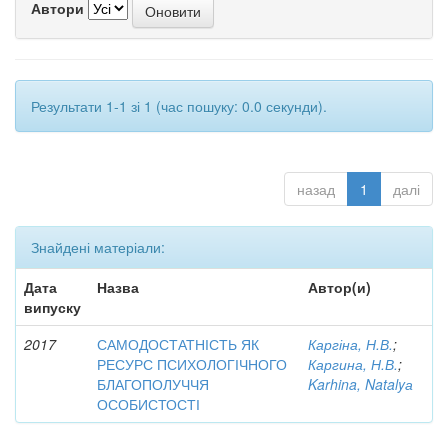
Автори
Результати 1-1 зі 1 (час пошуку: 0.0 секунди).
назад
1
далі
Знайдені матеріали:
Дата
Назва
Автор(и)
випуску
2017
САМОДОСТАТНІСТЬ ЯК
Каргіна, Н.В.
;
РЕСУРС ПСИХОЛОГІЧНОГО
Каргина, Н.В.
;
БЛАГОПОЛУЧЧЯ
Karhina, Natalyа
ОСОБИСТОСТІ