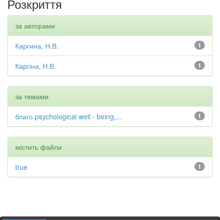
Розкриття
за авторами
Каргина, Н.В.
1
Каргіна, Н.В.
1
за темами
благо psychological well - being,...
1
містить файли
true
1