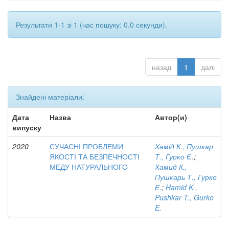
Результати 1-1 зі 1 (час пошуку: 0.0 секунди).
назад
1
далі
Знайдені матеріали:
Дата
Назва
Автор(и)
випуску
2020
СУЧАСНІ ПРОБЛЕМИ
Хамід К., Пушкар
ЯКОСТІ ТА БЕЗПЕЧНОСТІ
Т., Гурко Є.
;
МЕДУ НАТУРАЛЬНОГО
Хамид К.,
Пушкарь Т., Гурко
Е.
;
Hamid K.,
Pushkar T., Gurko
E.