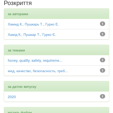
Розкриття
за авторами
Хамид К., Пушкарь Т., Гурко Е.
1
Хамід К., Пушкар Т., Гурко Є.
1
за темами
honey, quality, safety, requireme...
1
мед, качество, безопасность, треб...
1
за датою випуску
2020
1
містить файли