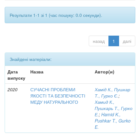
Результати 1-1 зі 1 (час пошуку: 0.0 секунди).
назад
1
далі
Знайдені матеріали:
Дата
Назва
Автор(и)
випуску
2020
СУЧАСНІ ПРОБЛЕМИ
Хамід К., Пушкар
ЯКОСТІ ТА БЕЗПЕЧНОСТІ
Т., Гурко Є.
;
МЕДУ НАТУРАЛЬНОГО
Хамид К.,
Пушкарь Т., Гурко
Е.
;
Hamid K.,
Pushkar T., Gurko
E.