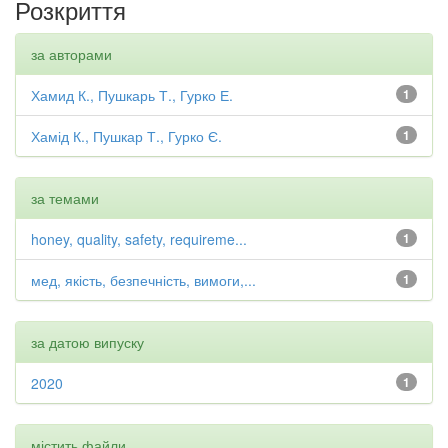
Розкриття
за авторами
Хамид К., Пушкарь Т., Гурко Е.
1
Хамід К., Пушкар Т., Гурко Є.
1
за темами
honey, quality, safety, requireme...
1
мед, якість, безпечність, вимоги,...
1
за датою випуску
2020
1
містить файли