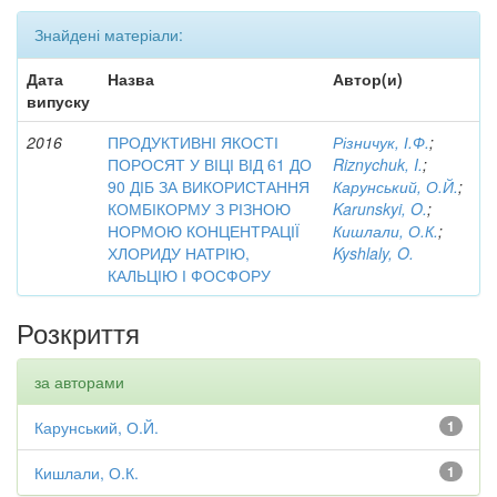
Знайдені матеріали:
Дата
Назва
Автор(и)
випуску
2016
ПРОДУКТИВНІ ЯКОСТІ
Різничук, І.Ф.
;
ПОРОСЯТ У ВІЦІ ВІД 61 ДО
Riznychuk, I.
;
90 ДІБ ЗА ВИКОРИСТАННЯ
Карунський, О.Й.
;
КОМБІКОРМУ З РІЗНОЮ
Karunskyi, O.
;
НОРМОЮ КОНЦЕНТРАЦІЇ
Кишлали, О.К.
;
ХЛОРИДУ НАТРІЮ,
Kyshlaly, O.
КАЛЬЦІЮ І ФОСФОРУ
Розкриття
за авторами
Карунський, О.Й.
1
Кишлали, О.К.
1