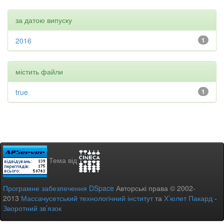
за датою випуску
2016
1
містить файли
true
1
Тема від
Програмне забезпечення DSpace
Авторські права © 2002-
2013
Массачусетський технологічний інститут
та
Х’юлет Пакард
-
Зворотний зв’язок