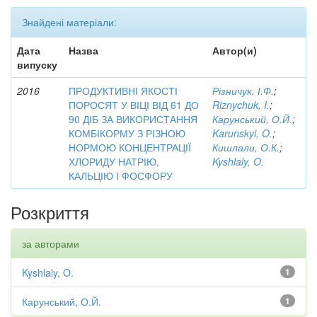
Знайдені матеріали:
Дата
Назва
Автор(и)
випуску
2016
ПРОДУКТИВНІ ЯКОСТІ
Різничук, І.Ф.
;
ПОРОСЯТ У ВІЦІ ВІД 61 ДО
Riznychuk, I.
;
90 ДІБ ЗА ВИКОРИСТАННЯ
Карунський, О.Й.
;
КОМБІКОРМУ З РІЗНОЮ
Karunskyi, O.
;
НОРМОЮ КОНЦЕНТРАЦІЇ
Кишлали, О.К.
;
ХЛОРИДУ НАТРІЮ,
Kyshlaly, O.
КАЛЬЦІЮ І ФОСФОРУ
Розкриття
за авторами
Kyshlaly, O.
1
Карунський, О.Й.
1