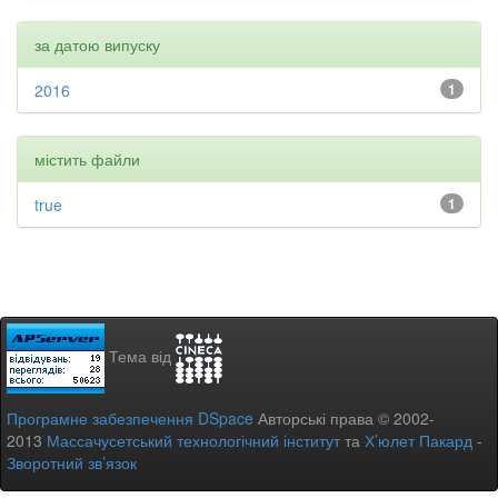
за датою випуску
2016
1
містить файли
true
1
Тема від
Програмне забезпечення DSpace
Авторські права © 2002-
2013
Массачусетський технологічний інститут
та
Х’юлет Пакард
-
Зворотний зв’язок