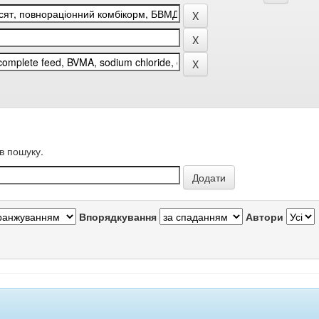
в пошуку.
Впорядкування
Автори