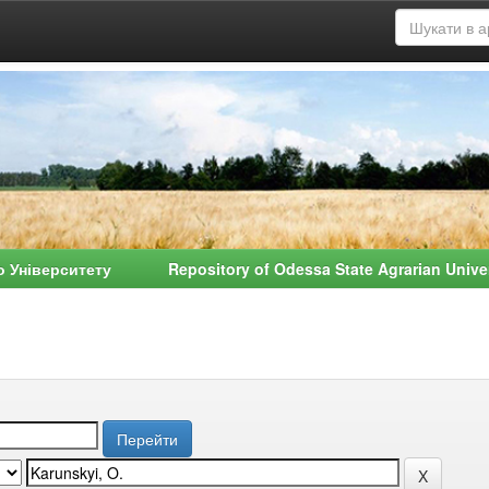
о Університету Repository of Odessa State Agrarian Univ