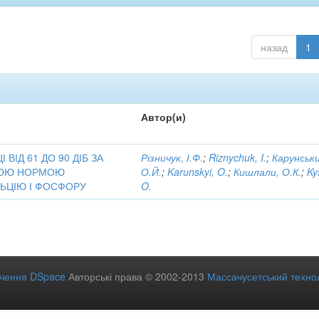
назад
1
Автор(и)
ВІД 61 ДО 90 ДІБ ЗА
Різничук, І.Ф.
;
Riznychuk, I.
;
Карунськи
ЗНОЮ НОРМОЮ
О.Й.
;
Karunskyi, O.
;
Кишлали, О.К.
;
Ky
ЛЬЦІЮ І ФОСФОРУ
O.
ечення DSpace
Авторські права © 2002-2013
Массачусетський технол