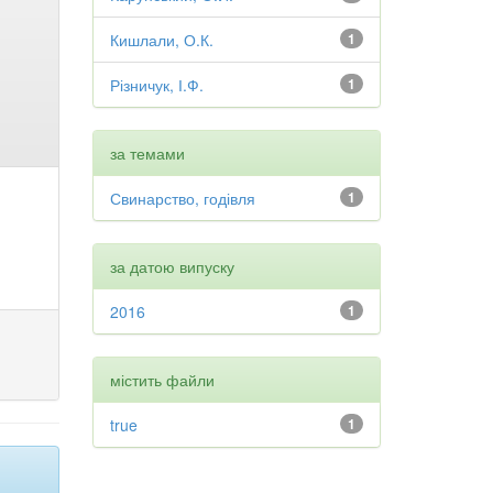
Кишлали, О.К.
1
Різничук, І.Ф.
1
за темами
Свинарство, годівля
1
за датою випуску
2016
1
містить файли
true
1