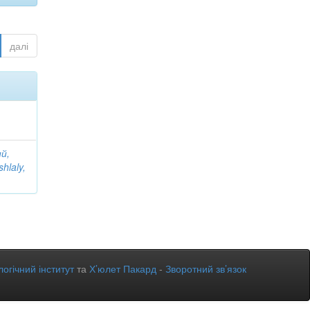
далі
й,
shlaly,
огічний інститут
та
Х’юлет Пакард
-
Зворотний зв’язок