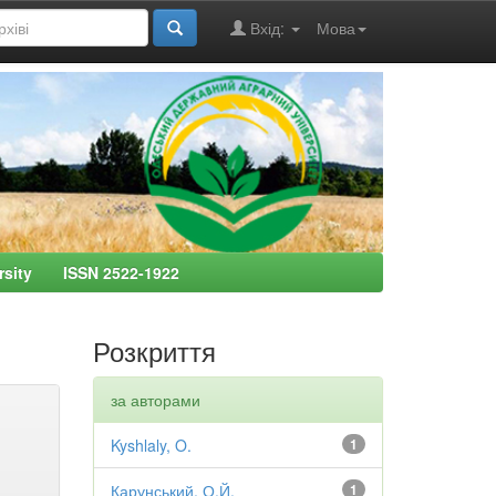
Вхід:
Мова
ersity ISSN 2522-1922
Розкриття
за авторами
Kyshlaly, O.
1
Карунський, О.Й.
1