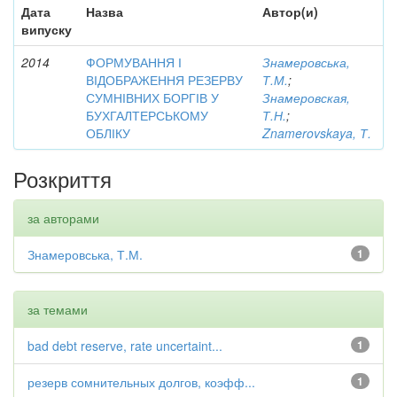
Дата
Назва
Автор(и)
випуску
2014
ФОРМУВАННЯ І
Знамеровська,
ВІДОБРАЖЕННЯ РЕЗЕРВУ
Т.М.
;
СУМНІВНИХ БОРГІВ У
Знамеровская,
БУХГАЛТЕРСЬКОМУ
Т.Н.
;
ОБЛІКУ
Znamerovskaya, Т.
Розкриття
за авторами
Знамеровська, Т.М.
1
за темами
bad debt reserve, rate uncertaint...
1
резерв сомнительных долгов, коэфф...
1