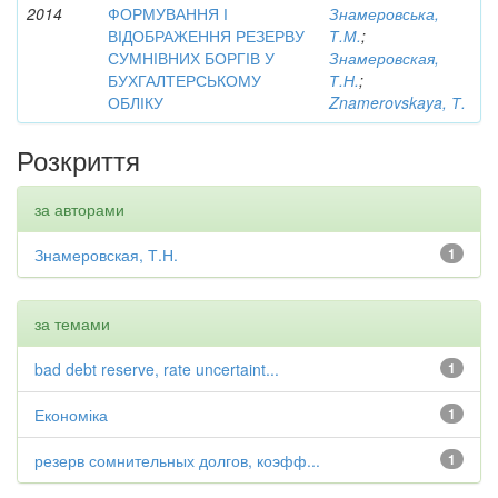
2014
ФОРМУВАННЯ І
Знамеровська,
ВІДОБРАЖЕННЯ РЕЗЕРВУ
Т.М.
;
СУМНІВНИХ БОРГІВ У
Знамеровская,
БУХГАЛТЕРСЬКОМУ
Т.Н.
;
ОБЛІКУ
Znamerovskaya, Т.
Розкриття
за авторами
Знамеровская, Т.Н.
1
за темами
bad debt reserve, rate uncertaint...
1
Економіка
1
резерв сомнительных долгов, коэфф...
1