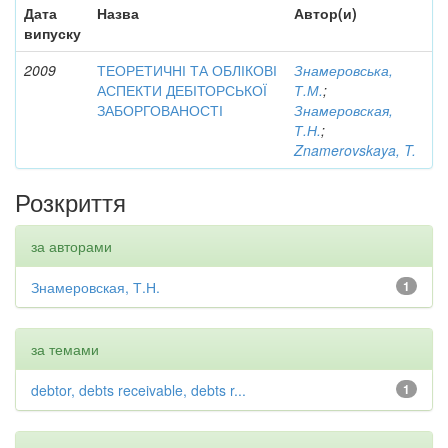
Дата
Назва
Автор(и)
випуску
2009
ТЕОРЕТИЧНІ ТА ОБЛІКОВІ
Знамеровська,
АСПЕКТИ ДЕБІТОРСЬКОЇ
Т.М.
;
ЗАБОРГОВАНОСТІ
Знамеровская,
Т.Н.
;
Znamerovskaya, T.
Розкриття
за авторами
Знамеровская, Т.Н.
1
за темами
debtor, debts receivable, debts r...
1