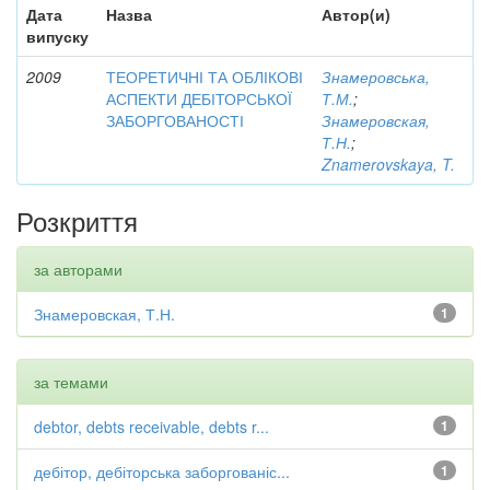
Дата
Назва
Автор(и)
випуску
2009
ТЕОРЕТИЧНІ ТА ОБЛІКОВІ
Знамеровська,
АСПЕКТИ ДЕБІТОРСЬКОЇ
Т.М.
;
ЗАБОРГОВАНОСТІ
Знамеровская,
Т.Н.
;
Znamerovskaya, T.
Розкриття
за авторами
Знамеровская, Т.Н.
1
за темами
debtor, debts receivable, debts r...
1
дебітор, дебіторська заборгованіс...
1