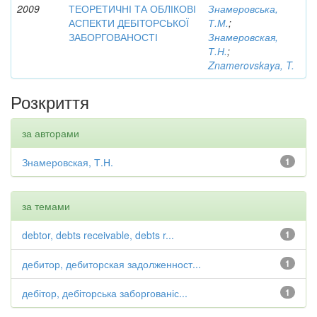
2009
ТЕОРЕТИЧНІ ТА ОБЛІКОВІ
Знамеровська,
АСПЕКТИ ДЕБІТОРСЬКОЇ
Т.М.
;
ЗАБОРГОВАНОСТІ
Знамеровская,
Т.Н.
;
Znamerovskaya, T.
Розкриття
за авторами
Знамеровская, Т.Н.
1
за темами
debtor, debts receivable, debts r...
1
дебитор, дебиторская задолженност...
1
дебітор, дебіторська заборгованіс...
1