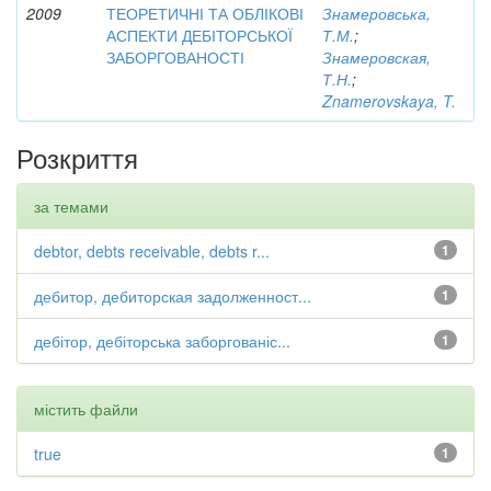
2009
ТЕОРЕТИЧНІ ТА ОБЛІКОВІ
Знамеровська,
АСПЕКТИ ДЕБІТОРСЬКОЇ
Т.М.
;
ЗАБОРГОВАНОСТІ
Знамеровская,
Т.Н.
;
Znamerovskaya, T.
Розкриття
за темами
debtor, debts receivable, debts r...
1
дебитор, дебиторская задолженност...
1
дебітор, дебіторська заборгованіс...
1
містить файли
true
1