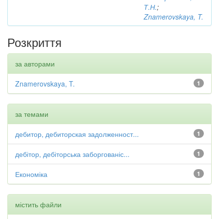
Т.Н.
;
Znamerovskaya, T.
Розкриття
за авторами
Znamerovskaya, T.
1
за темами
дебитор, дебиторская задолженност...
1
дебітор, дебіторська заборгованіс...
1
Економіка
1
містить файли