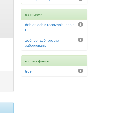
за темами
debtor, debts receivable, debts
1
r...
дебітор, дебіторська
1
заборгованіс...
містить файли
true
1