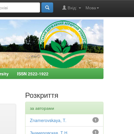
Вхід:
Мова
ersity ISSN 2522-1922
Розкриття
за авторами
Znamerovskaya, T.
1
Знамеровская, Т.Н.
1