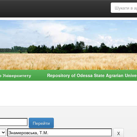
о Університету Repository of Odessa State Agrarian Univ