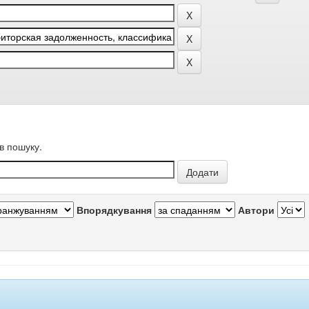
в пошуку.
Впорядкування
Автори