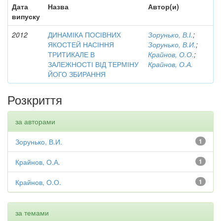
Дата
Назва
Автор(и)
випуску
2012
ДИНАМІКА ПОСІВНИХ
Зорунько, В.І.
;
ЯКОСТЕЙ НАСІННЯ
Зорунько, В.И.
;
ТРИТИКАЛЕ В
Крайнов, О.О.
;
ЗАЛЕЖНОСТІ ВІД ТЕРМІНУ
Крайнов, О.А.
ЙОГО ЗБИРАННЯ
Розкриття
за авторами
Зорунько, В.И.
1
Крайнов, О.А.
1
Крайнов, О.О.
1
за темами