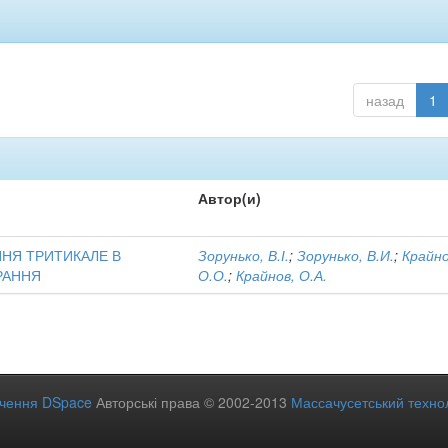
назад
1
Автор(и)
ННЯ ТРИТИКАЛЕ В
Зорунько, В.І.
;
Зорунько, В.И.
;
Крайно
РАННЯ
О.О.
;
Крайнов, О.А.
ечення DSpace
Авторські права © 2002-2013
Массачусетський технол