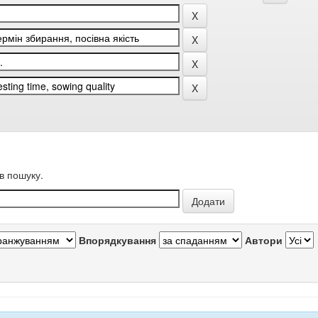
в пошуку.
Впорядкування
Автори