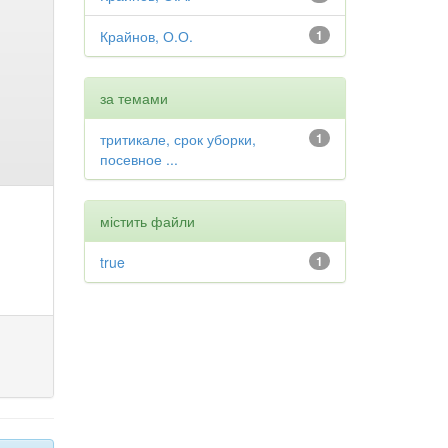
Крайнов, О.О.
1
за темами
тритикале, срок уборки,
1
посевное ...
містить файли
true
1