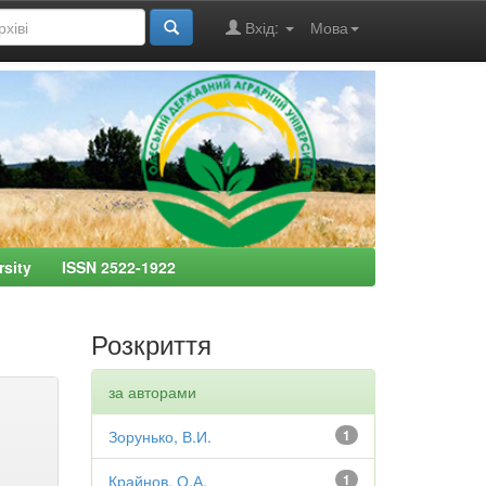
Вхід:
Мова
ersity ISSN 2522-1922
Розкриття
за авторами
Зорунько, В.И.
1
Крайнов, О.А.
1