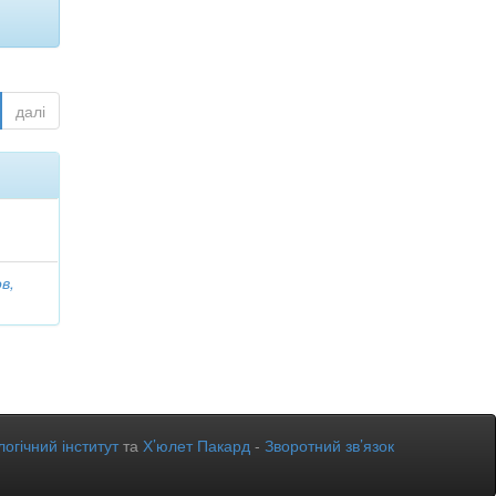
далі
в,
огічний інститут
та
Х’юлет Пакард
-
Зворотний зв’язок