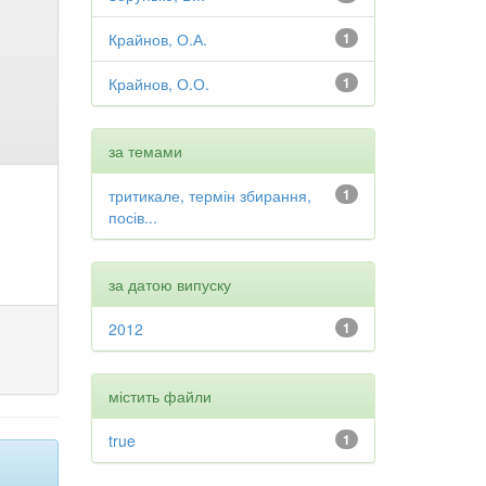
Крайнов, О.А.
1
Крайнов, О.О.
1
за темами
тритикале, термін збирання,
1
посів...
за датою випуску
2012
1
містить файли
true
1