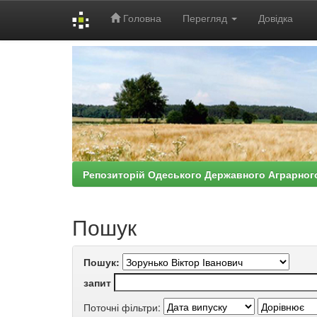
Головна
Перегляд
Довідка
Skip
navigation
Репозиторій Одеського Державного Аграрног
Пошук
Пошук:
запит
Поточні фільтри: