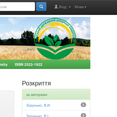
Вхід:
Мова
ersity ISSN 2522-1922
Розкриття
за авторами
Зорунько, В.И.
1
Зорунько, В.І.
1