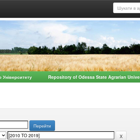
о Університету Repository of Odessa State Agrarian Univ