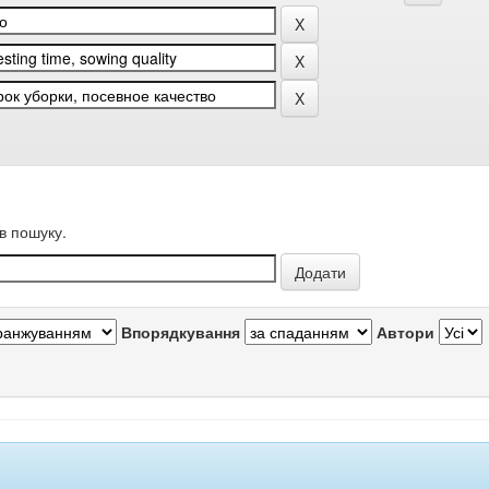
в пошуку.
Впорядкування
Автори