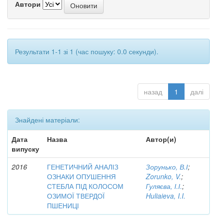
Автори
Результати 1-1 зі 1 (час пошуку: 0.0 секунди).
назад
1
далі
Знайдені матеріали:
Дата
Назва
Автор(и)
випуску
2016
ГЕНЕТИЧНИЙ АНАЛІЗ
Зорунько, В.І
;
ОЗНАКИ ОПУШЕННЯ
Zorunko, V.
;
СТЕБЛА ПІД КОЛОСОМ
Гуляєва, І.І.
;
ОЗИМОЇ ТВЕРДОЇ
Huliaieva, I.I.
ПШЕНИЦІ