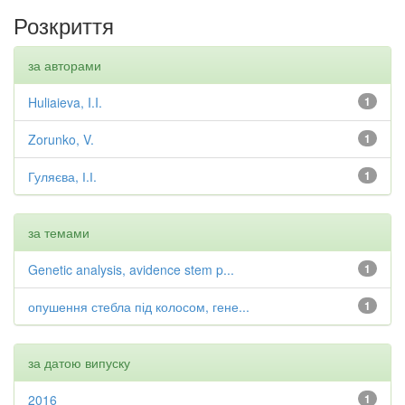
Розкриття
за авторами
Huliaieva, I.I.
1
Zorunko, V.
1
Гуляєва, І.І.
1
за темами
Genetic analysis, avidence stem p...
1
опушення стебла під колосом, гене...
1
за датою випуску
2016
1