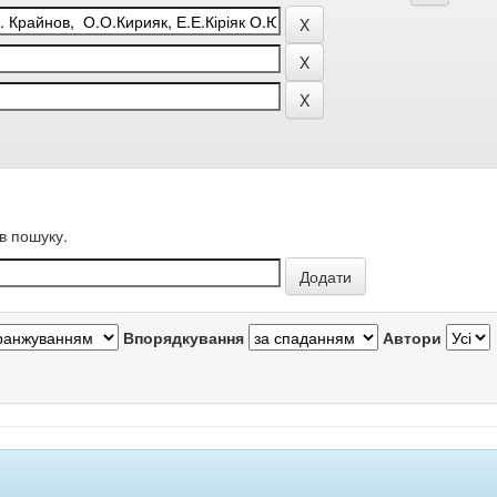
в пошуку.
Впорядкування
Автори