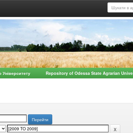
о Університету Repository of Odessa State Agrarian Univ