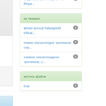
Kiriya...
за темами
winter-annual heksaploid
1
tritical...
озиме гексаплоїдне тритикале,
1
сор...
озимое гексаплоидное
1
тритикале, с...
містить файли
true
1