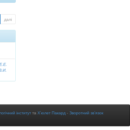
далі
Е.Е.
В.И.
огічний інститут
та
Х’юлет Пакард
-
Зворотний зв’язок