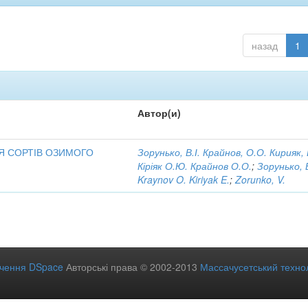
назад
1
Автор(и)
Я СОРТІВ ОЗИМОГО
Зорунько, В.І. Крайнов, О.О. Кирияк, 
Кіріяк О.Ю. Крайнов О.О.
;
Зорунько, 
Kraynov O. Kiriyak E.
;
Zorunko, V.
ечення DSpace
Авторські права © 2002-2013
Массачусетський технол