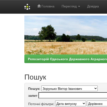
Головна
Перегляд
Довідка
Skip
navigation
Репозиторій Одеського Державного Аграрног
Пошук
Пошук:
запит
Поточні фільтри: