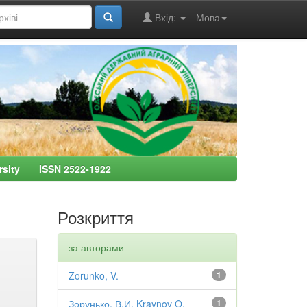
Вхід:
Мова
ersity ISSN 2522-1922
Розкриття
за авторами
Zorunko, V.
1
Зорунько, В.И. Kraynov O.
1