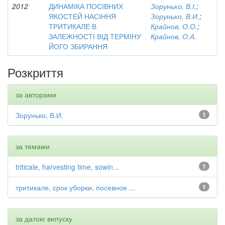
2012
ДИНАМІКА ПОСІВНИХ
Зорунько, В.І.
;
ЯКОСТЕЙ НАСІННЯ
Зорунько, В.И.
;
ТРИТИКАЛЕ В
Крайнов, О.О.
;
ЗАЛЕЖНОСТІ ВІД ТЕРМІНУ
Крайнов, О.А.
ЙОГО ЗБИРАННЯ
Розкриття
за авторами
Зорунько, В.И.
1
за темами
triticale, harvesting time, sowin...
1
тритикале, срок уборки, посевное ...
1
за датою випуску