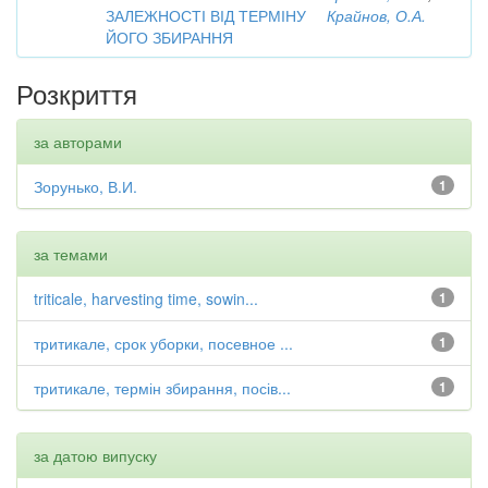
ЗАЛЕЖНОСТІ ВІД ТЕРМІНУ
Крайнов, О.А.
ЙОГО ЗБИРАННЯ
Розкриття
за авторами
Зорунько, В.И.
1
за темами
triticale, harvesting time, sowin...
1
тритикале, срок уборки, посевное ...
1
тритикале, термін збирання, посів...
1
за датою випуску