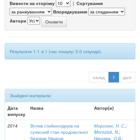
Вивести на сторінку
|
Сортування
Впорядкування
Автори
Результати 1-1 зі 1 (час пошуку: 0.0 секунди).
назад
1
далі
Знайдені матеріали:
Дата
Назва
Автор(и)
випуску
2014
Вплив стейкхолдерів на
Морозюк, Н. С.
;
сучасний стан продовольчої
Moroziuk, N.
;
безпеки України
Ніколюк, О.В.
;