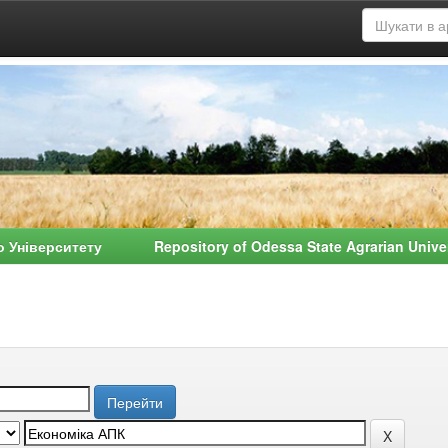
о Університету Repository of Odessa State Agrarian Univ