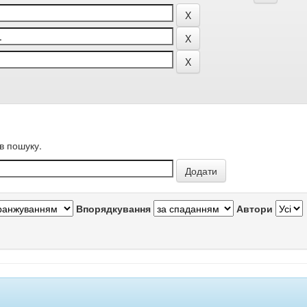
в пошуку.
Впорядкування
Автори