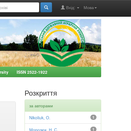
Вхід:
Мова
ersity ISSN 2522-1922
Розкриття
за авторами
Nikoliuk, O.
1
Морозюк, Н. С.
1