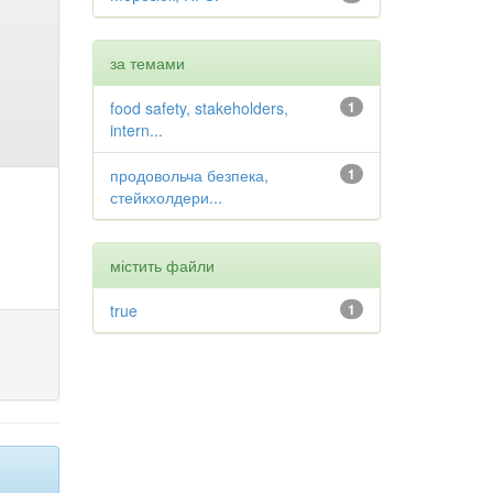
за темами
food safety, stakeholders,
1
intern...
продовольча безпека,
1
стейкхолдери...
містить файли
true
1